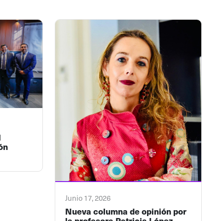
l
ón
Junio 17, 2026
Nueva columna de opinión por
la profesora Patricia López