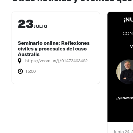
23
JULIO
Seminario online: Reflexiones
civiles y procesales del caso
Australis
https://zoom.us/j/91473463462
15:00
Junio 24,