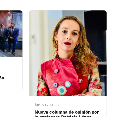
l
ón
Junio 17, 2026
Nueva columna de opinión por
la profesora Patricia López