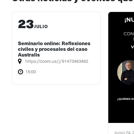
23
JULIO
Seminario online: Reflexiones
civiles y procesales del caso
Australis
https://zoom.us/j/91473463462
15:00
Junio 24,