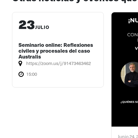
23
JULIO
Seminario online: Reflexiones
civiles y procesales del caso
Australis
https://zoom.us/j/91473463462
15:00
Junio 24,