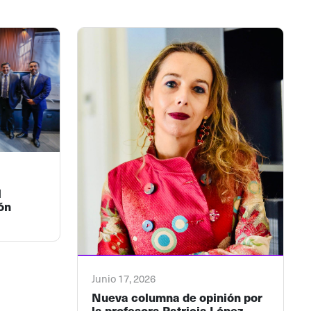
l
ón
Junio 17, 2026
Nueva columna de opinión por
la profesora Patricia López