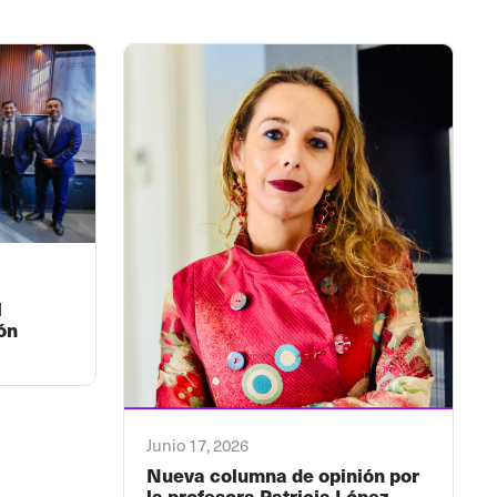
l
ón
Junio 17, 2026
Nueva columna de opinión por
la profesora Patricia López