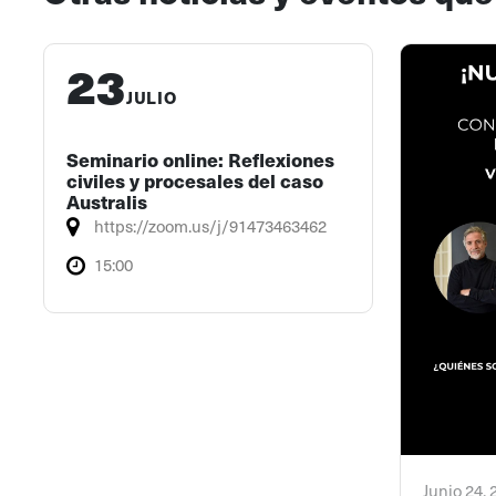
23
JULIO
Seminario online: Reflexiones
civiles y procesales del caso
Australis
https://zoom.us/j/91473463462
15:00
Junio 24,