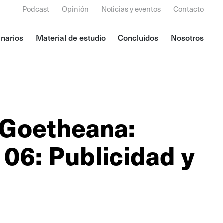
Podcast
Opinión
Noticias y eventos
Contacto
narios
Material de estudio
Concluidos
Nosotros
 Goetheana:
 06: Publicidad y