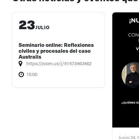
23
JULIO
Seminario online: Reflexiones
civiles y procesales del caso
Australis
https://zoom.us/j/91473463462
15:00
Junio 24,