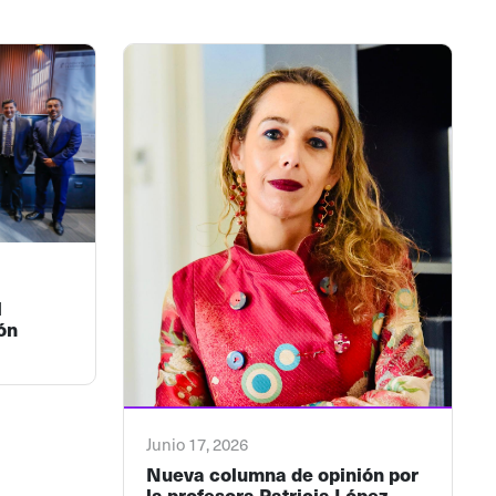
l
ón
Junio 17, 2026
Nueva columna de opinión por
la profesora Patricia López