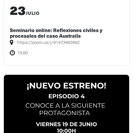
23
JULIO
Seminario online: Reflexiones civiles y
procesales del caso Australis
https://zoom.us/j/91473463462
15:00