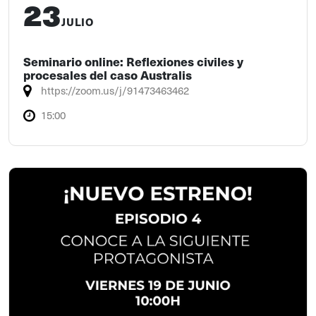
23
JULIO
Seminario online: Reflexiones civiles y
procesales del caso Australis
https://zoom.us/j/91473463462
15:00