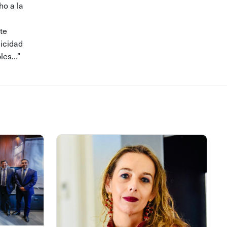
ho a la
te
licidad
bles…”