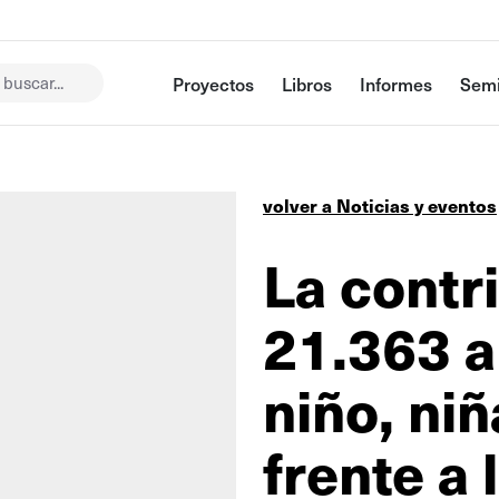
buscar...
Proyectos
Libros
Informes
Semi
volver a Noticias y eventos
La contr
21.363 a 
niño, ni
frente a 