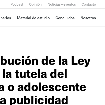
Podcast
Opinión
Noticias y eventos
Contacto
narios
Material de estudio
Concluidos
Nosotros
ibución de la Ley
la tutela del
ña o adolescente
la publicidad