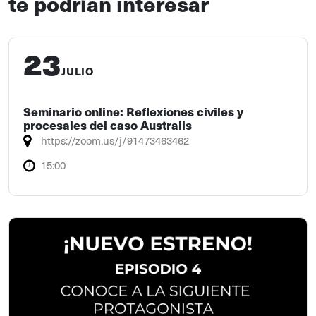
te podrían interesar
23
JULIO
Seminario online: Reflexiones civiles y
procesales del caso Australis
https://zoom.us/j/91473463462
15:00