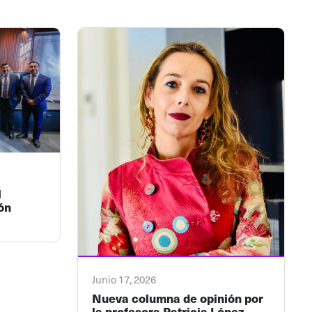
l
ón
Junio 17, 2026
Nueva columna de opinión por
la profesora Patricia López