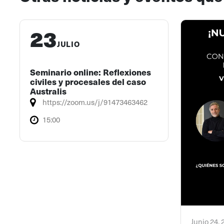
23
JULIO
Seminario online: Reflexiones
civiles y procesales del caso
Australis
https://zoom.us/j/91473463462
15:00
Junio 24,