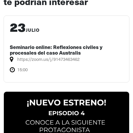
te podrían interesar
23
JULIO
Seminario online: Reflexiones civiles y
procesales del caso Australis
https://zoom.us/j/91473463462
15:00