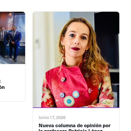
l
ón
Junio 17, 2026
Nueva columna de opinión por
la profesora Patricia López