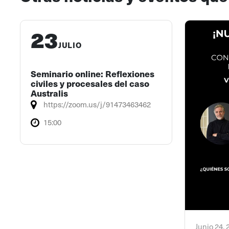
23
JULIO
Seminario online: Reflexiones
civiles y procesales del caso
Australis
https://zoom.us/j/91473463462
15:00
Junio 24,