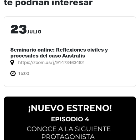
te podrían interesar
23
JULIO
Seminario online: Reflexiones civiles y
procesales del caso Australis
https://zoom.us/j/91473463462
15:00