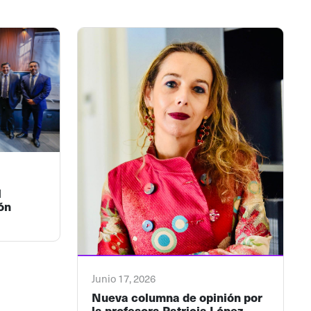
l
ón
Junio 17, 2026
Nueva columna de opinión por
la profesora Patricia López