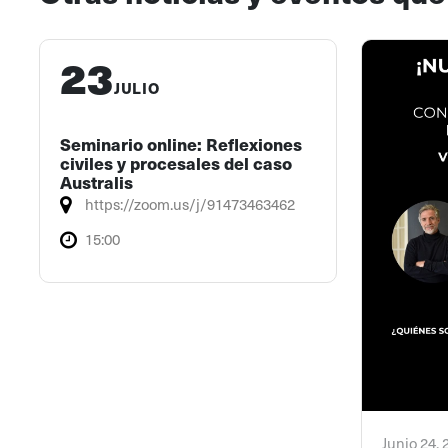
23
JULIO
Seminario online: Reflexiones
civiles y procesales del caso
Australis
https://zoom.us/j/91473463462
15:00
Junio 24,