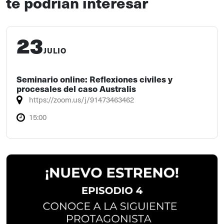
te podrían interesar
23
JULIO
Seminario online: Reflexiones civiles y
procesales del caso Australis
https://zoom.us/j/91473463462
15:00