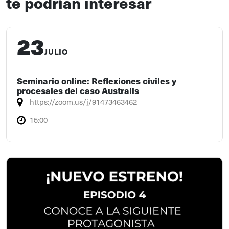
te podrían interesar
23
JULIO
Seminario online: Reflexiones civiles y
procesales del caso Australis
https://zoom.us/j/91473463462
15:00