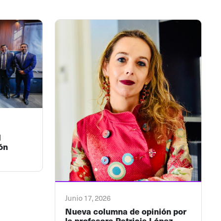
l
ón
Junio 17, 2026
Nueva columna de opinión por
la profesora Patricia López