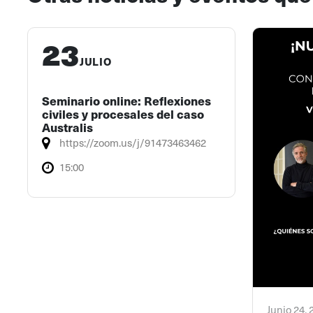
23
JULIO
Seminario online: Reflexiones
civiles y procesales del caso
Australis
https://zoom.us/j/91473463462
15:00
Junio 24,