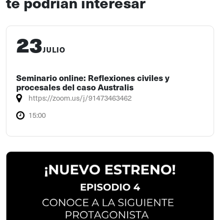
te podrían interesar
23
JULIO
Seminario online: Reflexiones civiles y
procesales del caso Australis
https://zoom.us/j/91473463462
15:00