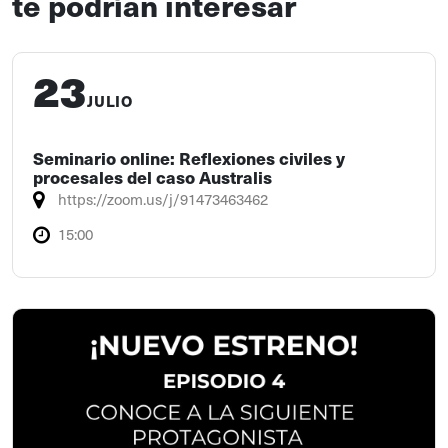
te podrían interesar
23
JULIO
Seminario online: Reflexiones civiles y
procesales del caso Australis
https://zoom.us/j/91473463462
15:00