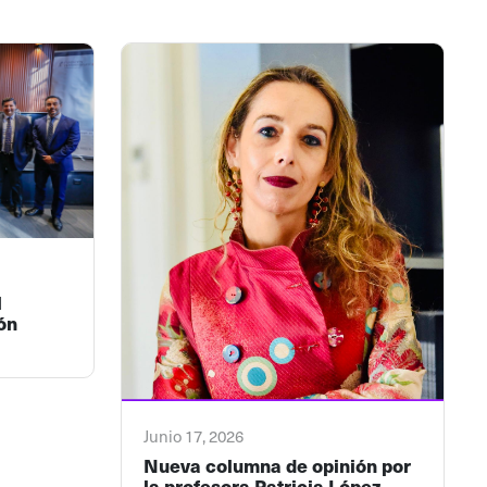
l
ón
Junio 17, 2026
Nueva columna de opinión por
la profesora Patricia López