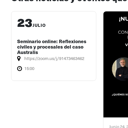
23
JULIO
Seminario online: Reflexiones
civiles y procesales del caso
Australis
https://zoom.us/j/91473463462
15:00
Junio 24,