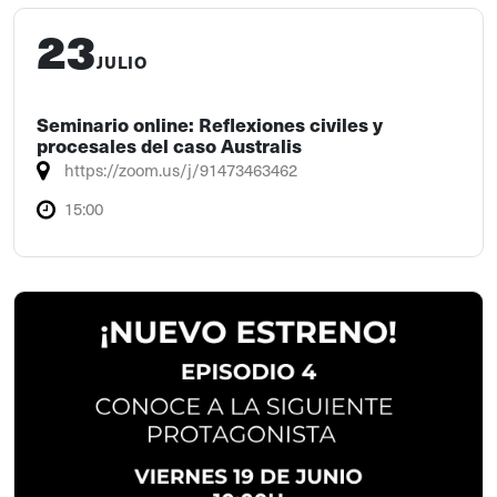
23
JULIO
Seminario online: Reflexiones civiles y
procesales del caso Australis
https://zoom.us/j/91473463462
15:00