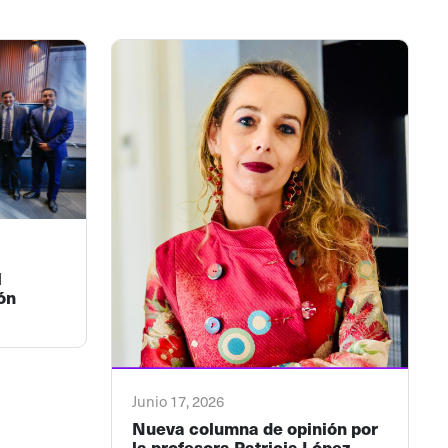
l
ón
Junio 17, 2026
Nueva columna de opinión por
la profesora Patricia López