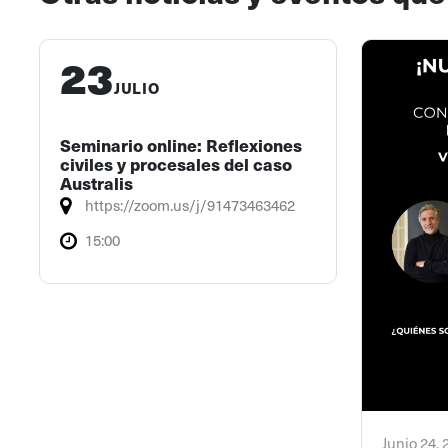
23
JULIO
Seminario online: Reflexiones
civiles y procesales del caso
Australis
https://zoom.us/j/91473463462
15:00
Junio 24,