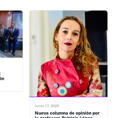
l
ón
Junio 17, 2026
Nueva columna de opinión por
la profesora Patricia López