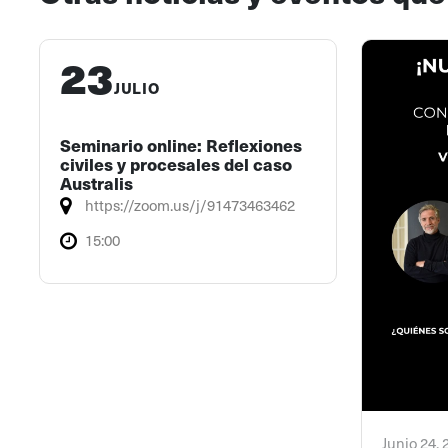
23
JULIO
Seminario online: Reflexiones
civiles y procesales del caso
Australis
https://zoom.us/j/91473463462
15:00
Junio 24,