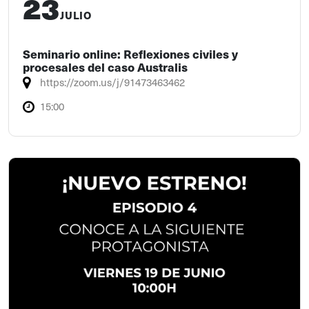
23
JULIO
Seminario online: Reflexiones civiles y
procesales del caso Australis
https://zoom.us/j/91473463462
15:00