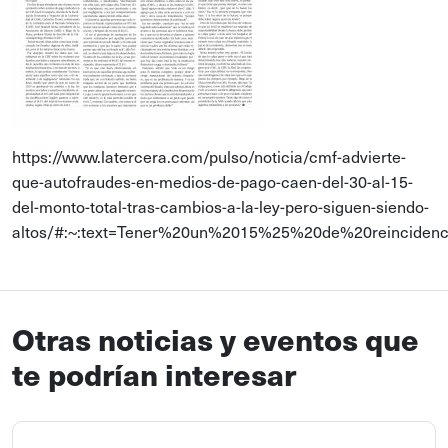
https://www.latercera.com/pulso/noticia/cmf-advierte-
que-autofraudes-en-medios-de-pago-caen-del-30-al-15-
del-monto-total-tras-cambios-a-la-ley-pero-siguen-siendo-
altos/#:~:text=Tener%20un%2015%25%20de%20reinciden
Otras noticias y eventos que
te podrían interesar