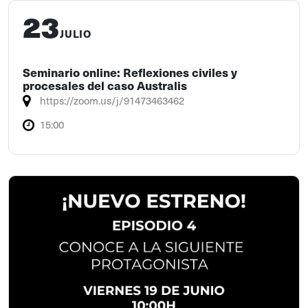
23
JULIO
Seminario online: Reflexiones civiles y
procesales del caso Australis
https://zoom.us/j/91473463462
15:00