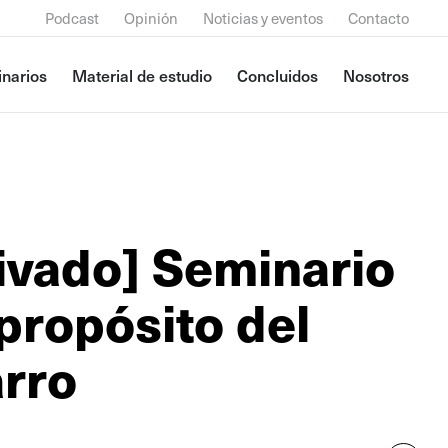
Podcast
Opinión
Noticias y eventos
Contacto
narios
Material de estudio
Concluidos
Nosotros
ivado] Seminario
 propósito del
arro