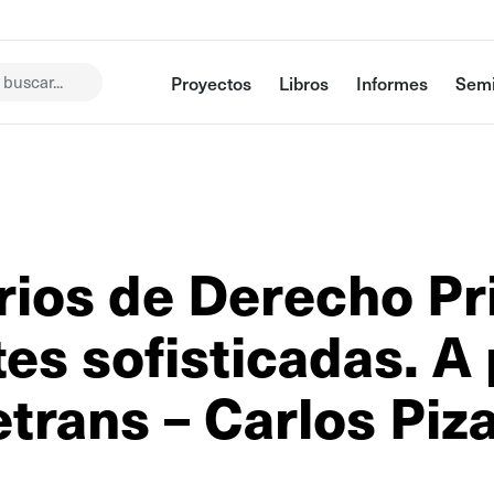
buscar...
Proyectos
Libros
Informes
Semi
rios de Derecho Pr
tes sofisticadas. A
trans – Carlos Piz