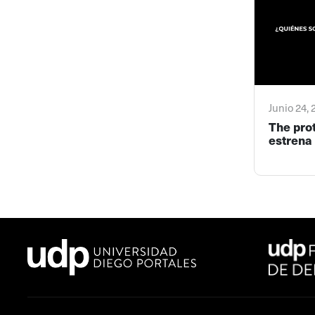
Junio 24,
The pro
estrena 