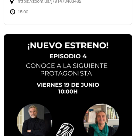
https://zoom.us/j/91473463462
15:00