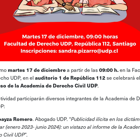
ximo
a partir de las
en la Fac
martes 17 de diciembre
09:00 h.
cho UDP, en el
se celebrará e
auditorio 1 de República 112
.
so de la Academia de Derecho Civil UDP
ctividad participarán diversos integrantes de la Academia de 
DP:
. Abogado UDP. “
Loayza Romero
Publicidad ilícita en los dictá
ar (enero 2023- junio 2024): un vistazo al informe de la Acade
”
 Civil UDP
.