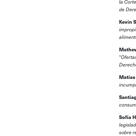
la Cort
de Dere
Kevin S
impropi
aliment
Mathew
“
Oferta
Derech
Matías
incumpl
Santia
consumi
Sofía H
legisla
sobre re