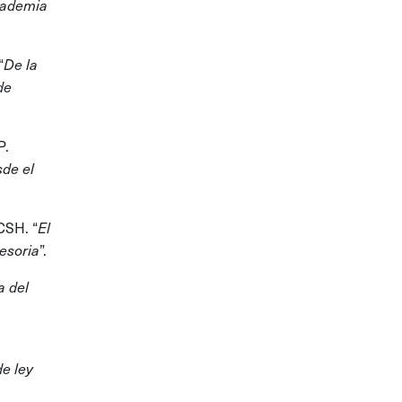
Academia
“
De la
de
P.
sde el
CSH. “
El
”.
esoria
a del
de ley