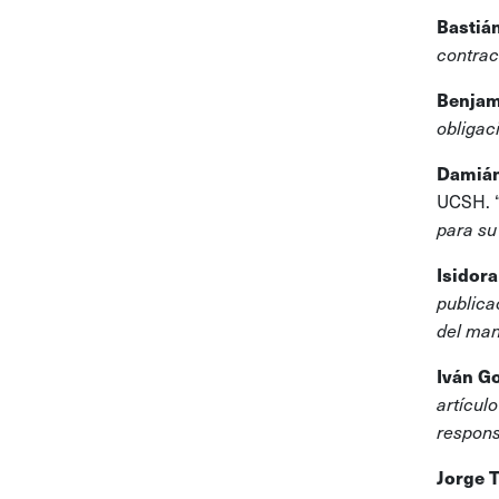
Bastiá
contrac
Benjam
obligac
Damián
UCSH. 
para su
Isidor
publica
del ma
Iván G
artícul
respons
Jorge 