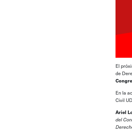
El pró
de Dere
Congre
En la a
Civil U
Ariel 
del Con
Derecho