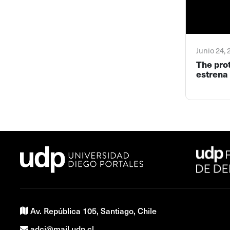
Junio 24,
The pro
estrena 
Av. República 105, Santiago, Chile
adci@mail.udp.cl