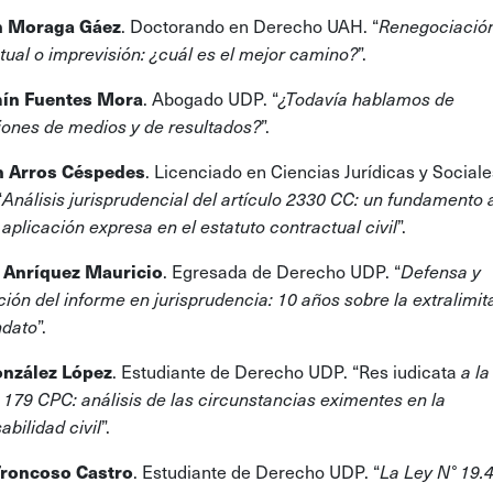
. Doctorando en Derecho UAH. “
n Moraga Gáez
Renegociació
”.
tual o imprevisión: ¿cuál es el mejor camino?
. Abogado UDP. “
ín Fuentes Mora
¿Todavía hablamos de
”.
iones de medios y de resultados?
. Licenciado en Ciencias Jurídicas y Sociale
 Arros Céspedes
“
Análisis jurisprudencial del artículo 2330 CC: un fundamento 
”.
 aplicación expresa en el estatuto contractual civil
. Egresada de Derecho UDP. “
a Anríquez Mauricio
Defensa y
ción del informe en jurisprudencia: 10 años sobre la extralimit
”.
ndato
. Estudiante de Derecho UDP. “Res iudicata
onzález López
a la
o 179 CPC: análisis de las circunstancias eximentes en la
”.
abilidad civil
. Estudiante de Derecho UDP. “
Troncoso Castro
La Ley N° 19.