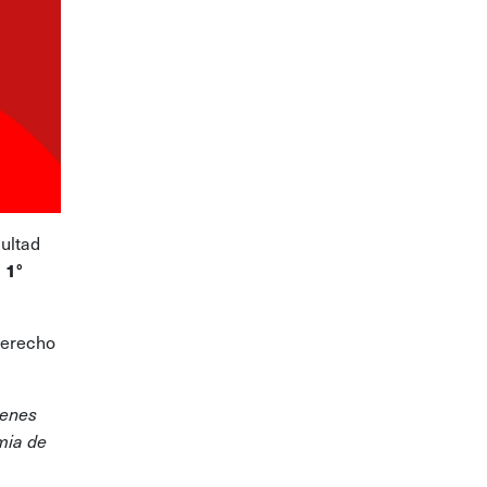
ultad
l
1°
Derecho
menes
mia de