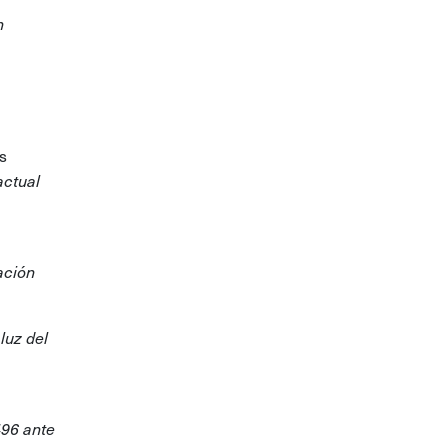
n
s
actual
ación
 luz del
496 ante