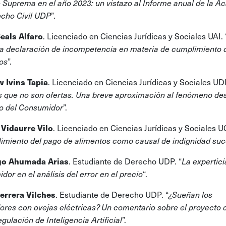
e Suprema en el año 2023: un vistazo al Informe anual de la 
”
cho Civil UDP
.
. Licenciado en Ciencias Jurídicas y Sociales UAI. 
eals Alfaro
a declaración de incompetencia en materia de cumplimiento 
”.
os
. Licenciado en Ciencias Jurídicas y Sociales UD
 Ivins Tapia
s que no son ofertas. Una breve aproximación al fenómeno de
”.
o del Consumidor
. Licenciado en Ciencias Jurídicas y Sociales U
 Vidaurre Vilo
imiento del pago de alimentos como causal de indignidad suc
. Estudiante de Derecho UDP. “
go Ahumada Arias
La expertici
“.
dor en el análisis del error en el precio
. Estudiante de Derecho UDP. “
errera Vilches
¿Sueñan los
dores con ovejas eléctricas? Un comentario sobre el proyecto 
”.
gulación de Inteligencia Artificial